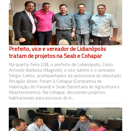
Prefeito, vice e vereador de Lidianópolis
tratam de projetos na Seab e Cohapar
Na quarta-feira (28), o prefeito de Lidianópolis, Celso
Antonio Barbosa (Magrelo), o vice Julinho e o vereador
Sérgio Carlos, acompanhados da assessoria do deputado
Artagão Júnior, foram à Cohapar (Companhia de
Habitação do Paraná) e Seab (Secretaria de Agricultura e
Abastecimento). Na Cohapar, discutiram projetos
habitacionais para pessoas de b...