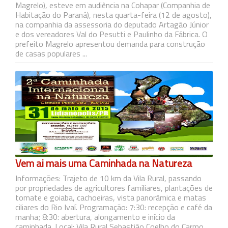
Magrelo), esteve em audiência na Cohapar (Companhia de
Habitação do Paraná), nesta quarta-feira (12 de agosto),
na companhia da assessoria do deputado Artagão Júnior
e dos vereadores Val do Pesutti e Paulinho da Fábrica. O
prefeito Magrelo apresentou demanda para construção
de casas populares ...
Vem ai mais uma Caminhada na Natureza
Informações: Trajeto de 10 km da Vila Rural, passando
por propriedades de agricultores familiares, plantações de
tomate e goiaba, cachoeiras, vista panorâmica e matas
ciliares do Rio Ivaí. Programação: 7:30: recepção e café da
manha; 8:30: abertura, alongamento e início da
caminhada. Local: Vila Rural Sebastião Coelho do Carmo.