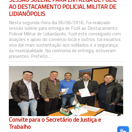
AO DESTACAMENTO POLICIAL MILITAR DE
LIDIANÓPOLIS
Nesta segunda-feira dia 06/06/2016, foi realizado
sessão solene para entrega de Fuzil ao Destacamento
Policial Militar de Lidianópolis, fuzil este conseguido com
doações e apoio do comercio local e outros. tal iniciativa
visa dar mais sustentação aos soldados e a segurança
da municipalidade. Na cerimonia de entrega, estiveram
presentes: Prefeito ...
Convite para o Secretário de Justiça e
Trabalho