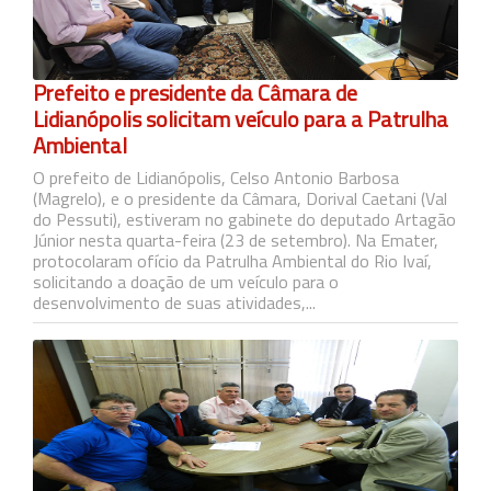
Prefeito e presidente da Câmara de
Lidianópolis solicitam veículo para a Patrulha
Ambiental
O prefeito de Lidianópolis, Celso Antonio Barbosa
(Magrelo), e o presidente da Câmara, Dorival Caetani (Val
do Pessuti), estiveram no gabinete do deputado Artagão
Júnior nesta quarta-feira (23 de setembro). Na Emater,
protocolaram ofício da Patrulha Ambiental do Rio Ivaí,
solicitando a doação de um veículo para o
desenvolvimento de suas atividades,...