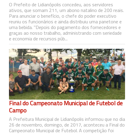
O Prefeito de Lidianópolis concedeu, aos servidores
ativos, que somam 211, um abono natalino de 200 reais.
Para anunciar o benefício, o chefe do poder executivo
reuniu os funcionários e ainda distribuiu uma panetone e
uma bebida. "Depois do pagamento dos fornecedores e
graças ao nosso trabalho, administrando com seriedade
e economia de recursos púb...
Final do Campeonato Municipal de Futebol de
Campo
A Prefeitura Municipal de Lidianópolis informou que no dia
26 de novembro, domingo, de 2017, aconteceu a Final do
Campeonato Municipal de Futebol. A competição foi