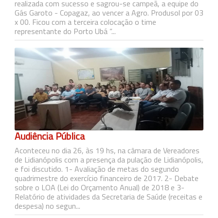
realizada com sucesso e sagrou-se campeã, a equipe do
Gás Garoto - Copagaz, ao vencer a Agro. Produsol por 03
x 00. Ficou com a terceira colocação o time
representante do Porto Ubá “...
Audiência Pública
Aconteceu no dia 26, às 19 hs, na câmara de Vereadores
de Lidianópolis com a presença da pulação de Lidianópolis,
e foi discutido. 1- Avaliação de metas do segundo
quadrimestre do exercício financeiro de 2017. 2- Debate
sobre o LOA (Lei do Orçamento Anual) de 2018 e 3-
Relatório de atividades da Secretaria de Saúde (receitas e
despesa) no segun...