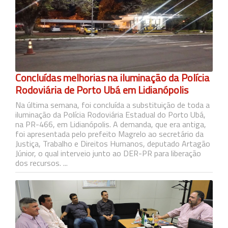
Concluídas melhorias na iluminação da Polícia
Rodoviária de Porto Ubá em Lidianópolis
Na última semana, foi concluída a substituição de toda a
iluminação da Polícia Rodoviária Estadual do Porto Ubá,
na PR-466, em Lidianópolis. A demanda, que era antiga,
foi apresentada pelo prefeito Magrelo ao secretário da
Justiça, Trabalho e Direitos Humanos, deputado Artagão
Júnior, o qual interveio junto ao DER-PR para liberação
dos recursos. ...