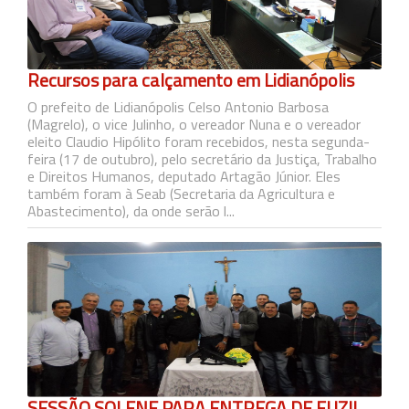
Recursos para calçamento em Lidianópolis
O prefeito de Lidianópolis Celso Antonio Barbosa
(Magrelo), o vice Julinho, o vereador Nuna e o vereador
eleito Claudio Hipólito foram recebidos, nesta segunda-
feira (17 de outubro), pelo secretário da Justiça, Trabalho
e Direitos Humanos, deputado Artagão Júnior. Eles
também foram à Seab (Secretaria da Agricultura e
Abastecimento), da onde serão l...
SESSÃO SOLENE PARA ENTREGA DE FUZIL