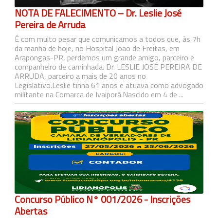
NOTA DE FALECIMENTO – Dr. Leslie José
Pereira de Arruda
É com muito pesar que comunicamos a todos que, às 7h
da manhã de hoje, no Hospital João de Freitas, em
Arapongas-PR, perdemos um grande amigo, parceiro e
companheiro de caminhada. Dr. LESLIE JOSÉ PEREIRA DE
ARRUDA, parceiro a mais de 20 anos no
Legislativo.Leslie tinha 61 anos e atuava como advogado
militante na Comarca de Ivaiporã.Nascido em 4 de ...
Concurso Público N° 001/2026 - Inscrições
Abertas