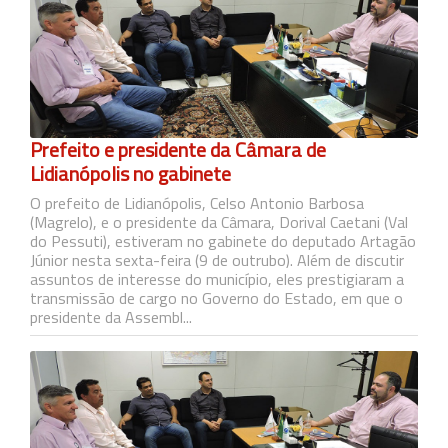
Prefeito e presidente da Câmara de
Lidianópolis no gabinete
O prefeito de Lidianópolis, Celso Antonio Barbosa
(Magrelo), e o presidente da Câmara, Dorival Caetani (Val
do Pessuti), estiveram no gabinete do deputado Artagão
Júnior nesta sexta-feira (9 de outrubo). Além de discutir
assuntos de interesse do município, eles prestigiaram a
transmissão de cargo no Governo do Estado, em que o
presidente da Assembl...