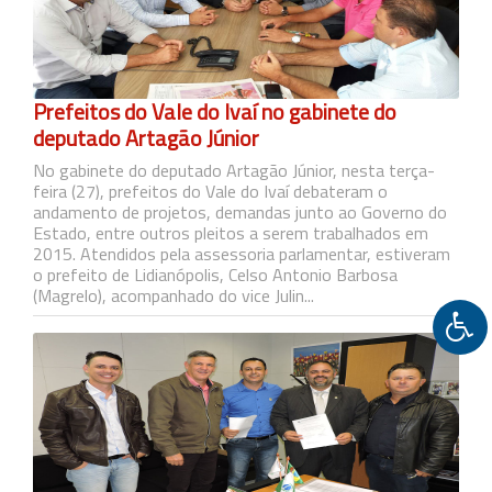
Prefeitos do Vale do Ivaí no gabinete do
deputado Artagão Júnior
No gabinete do deputado Artagão Júnior, nesta terça-
feira (27), prefeitos do Vale do Ivaí debateram o
andamento de projetos, demandas junto ao Governo do
Estado, entre outros pleitos a serem trabalhados em
2015. Atendidos pela assessoria parlamentar, estiveram
o prefeito de Lidianópolis, Celso Antonio Barbosa
(Magrelo), acompanhado do vice Julin...