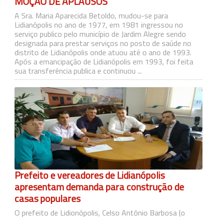
MOÇÃO DE APLAUSOS
A Sra. Maria Aparecida Betoldo, mudou-se para
Lidianópolis no ano de 1977, em 1981 ingressou no
serviço publico pelo município de Jardim Alegre sendo
designada para prestar serviços no posto de saúde no
distrito de Lidianópolis onde atuou até o ano de 1993.
Após a emancipação de Lidianópolis em 1993, foi feita
sua transferência publica e continuou ...
Prefeito e vereadores de Lidianópolis
apresentam demanda para construção de
casas populares
O prefeito de Lidionópolis, Celso Antônio Barbosa (o