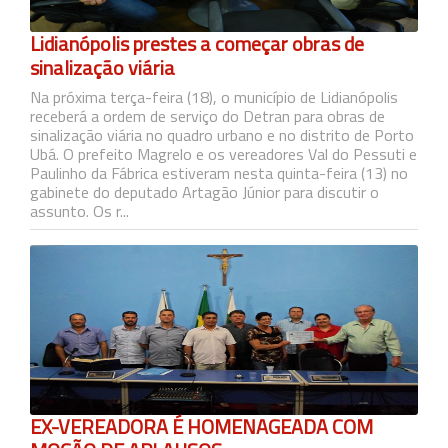
Lidianópolis prestes a começar obras de
sinalização viária
Na próxima terça-feira (18), o município de Lidianópolis
receberá a ordem de serviço do Detran para obras de
sinalização viária no quadro urbano e no distrito de Porto
Ubá. O prefeito Magrelo e os vereadores Val do Pessuti e
Paulinho da Fábrica estiveram nesta quinta-feira (13) no
gabinete do deputado Artagão Júnior para discutir o
assunto. Os r...
EX-VEREADORA É HOMENAGEADA COM