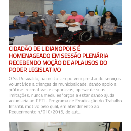
CIDADÃO DE LIDIANOPOlIS É
HOMENAGEADO EM SESSÃO PLENÁRIA
RECEBENDO MOÇÃO DE APLAUSOS DO
PODER LEGISLATIVO
O Sr. Rosivaldo, ha muito tempo vem prestando serviços
voluntários a crianças da municipalidade, dando apoio a
práticas recreativas e esportivas, apesar de suas
limitações, nunca mediu esforços a estar dando ajuda
voluntaria ao PETI- Programa de Erradicação do Trabalho
Infantil, motivo pelo qual, em atendimento ao
Requerimento n.º010/2015, de aut...