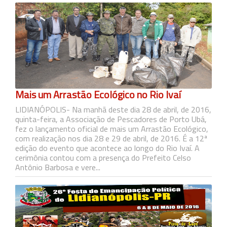
Mais um Arrastão Ecológico no Rio Ivaí
LIDIANÓPOLIS- Na manhã deste dia 28 de abril, de 2016,
quinta-feira, a Associação de Pescadores de Porto Ubá,
fez o lançamento oficial de mais um Arrastão Ecológico,
com realização nos dia 28 e 29 de abril, de 2016. É a 12ª
edição do evento que acontece ao longo do Rio Ivaí. A
cerimônia contou com a presença do Prefeito Celso
Antônio Barbosa e vere...