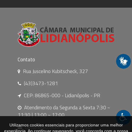
Contato
Rua Juscelino Kubitscheck, 327
(43)3473-1281
CEP: 86865-000 - Lidianópolis - PR
Atendimento da Segunda a Sexta 7:30 ~
11:30 | 13:00 ~ 17:00
Utilizamos cookies essenciais para proporcionar uma melhor
camara@cmlidianopolis.pr.gov.br
experiência. Ao continuar navegando, você concorda com a nossa