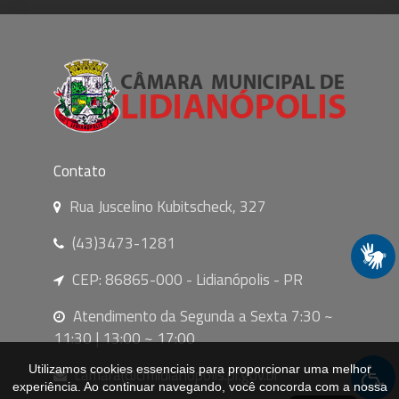
Contato
Rua Juscelino Kubitscheck, 327
(43)3473-1281
CEP: 86865-000 - Lidianópolis - PR
Atendimento da Segunda a Sexta 7:30 ~
11:30 | 13:00 ~ 17:00
Utilizamos cookies essenciais para proporcionar uma melhor
camara@cmlidianopolis.pr.gov.br
experiência. Ao continuar navegando, você concorda com a nossa